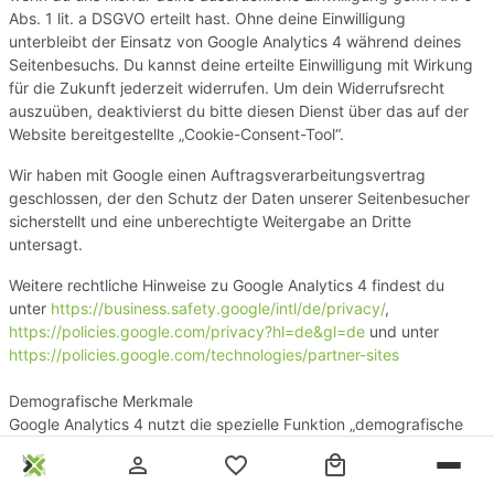
Abs. 1 lit. a DSGVO erteilt hast. Ohne deine Einwilligung
unterbleibt der Einsatz von Google Analytics 4 während deines
Seitenbesuchs. Du kannst deine erteilte Einwilligung mit Wirkung
für die Zukunft jederzeit widerrufen. Um dein Widerrufsrecht
auszuüben, deaktivierst du bitte diesen Dienst über das auf der
Website bereitgestellte „Cookie-Consent-Tool“.
Wir haben mit Google einen Auftragsverarbeitungsvertrag
geschlossen, der den Schutz der Daten unserer Seitenbesucher
sicherstellt und eine unberechtigte Weitergabe an Dritte
untersagt.
Weitere rechtliche Hinweise zu Google Analytics 4 findest du
unter
https://business.safety.google
/intl
/de
/privacy
/
,
https://policies.google.com
/privacy
?hl=de
&gl=de
und unter
https://policies.google.com
/technologies
/partner-sites
Demografische Merkmale
Google Analytics 4 nutzt die spezielle Funktion „demografische
Merkmale“ und kann darüber Statistiken erstellen, die Aussagen
person_outline
favorite_border
local_mall
über das Alter, Geschlecht und Interessen von Seitenbesuchern
treffen. Dies geschieht durch die Analyse von Werbung und