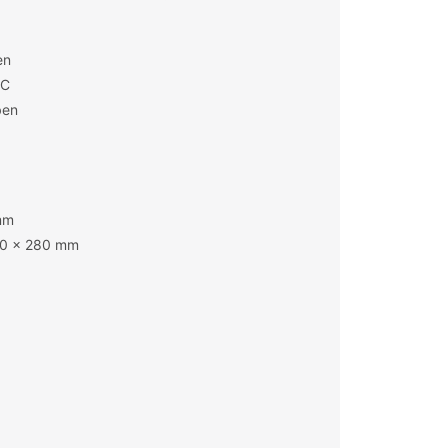
en
°C
ben
mm
00 x 280 mm