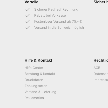
Vorteile
Sicher 
done
Sicherer Kauf auf Rechnung
done
Rabatt bei Vorkasse
done
Kostenloser Versand ab 75,- €
done
Versand in die Schweiz möglich
Hilfe & Kontakt
Rechtli
Hilfe Center
AGB
Beratung & Kontakt
Datensc
Druckdaten
Impress
Zahlungsarten
Versand & Lieferung
Reklamation