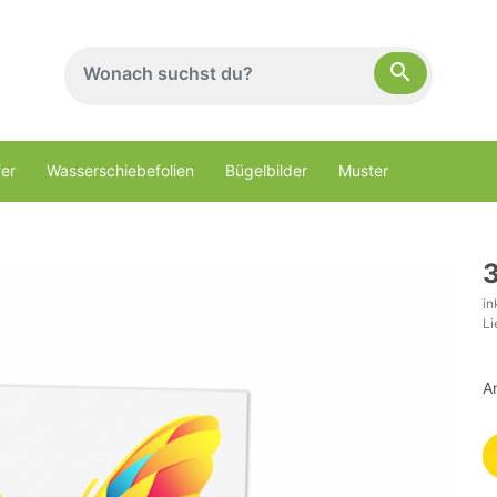
search
er
Wasserschiebefolien
Bügelbilder
Muster
3
in
Li
A