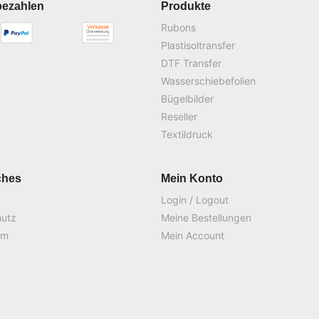
bezahlen
Produkte
Rubons
Plastisoltransfer
DTF Transfer
Wasserschiebefolien
Bügelbilder
Reseller
Textildruck
ches
Mein Konto
Login / Logout
hutz
Meine Bestellungen
um
Mein Account