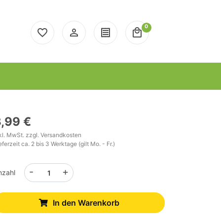
0
favorite_border
person_outline
receipt
local_mall
,99 €
kl. MwSt. zzgl.
Versandkosten
eferzeit ca. 2 bis 3 Werktage (gilt Mo. - Fr.)
-
+
nzahl
In den Warenkorb