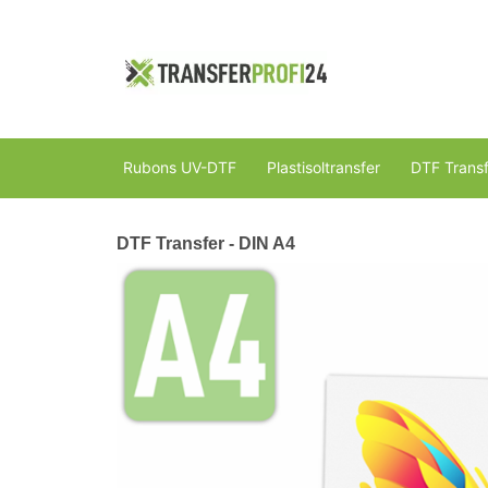
Rubons UV-DTF
Plastisoltransfer
DTF Transf
DTF Transfer - DIN A4