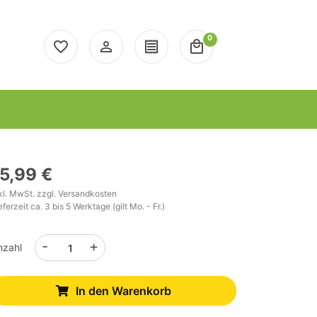
0
favorite_border
person_outline
receipt
local_mall
5,99 €
kl. MwSt. zzgl.
Versandkosten
eferzeit ca. 3 bis 5 Werktage (gilt Mo. - Fr.)
-
+
nzahl
In den Warenkorb