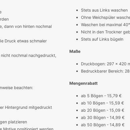
Stets aus Links waschen
e
Ohne Weichspüler wasch
rden
Waschen bei maximal 40
be, dann von hinten nochmal
Nicht in den Trockner ge
Stets auf Links bügeln
iße Druck etwas schmaler
Maße
n nicht nochmal nachgedruckt,
Druckbogen: 297 x 420
Bedruckbarer Bereich: 2
Mengenrabatt
inweise beachten:
ab 5 Bögen - 15,79 €
ab 10 Bögen - 15,59 €
 der Hintergrund mitgedruckt
ab 20 Bögen - 15,09 €
ab 30 Bögen - 14,99 €
gen platzieren
ab 50 Bögen - 14,89 €
e Motive positioniert werden