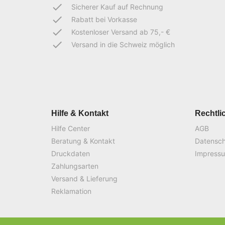
done
Sicherer Kauf auf Rechnung
done
Rabatt bei Vorkasse
done
Kostenloser Versand ab 75,- €
done
Versand in die Schweiz möglich
Hilfe & Kontakt
Rechtli
Hilfe Center
AGB
Beratung & Kontakt
Datensc
Druckdaten
Impress
Zahlungsarten
Versand & Lieferung
Reklamation