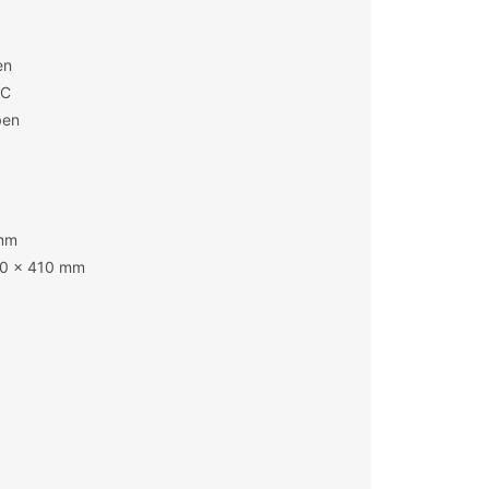
en
°C
ben
 mm
80 x 410 mm