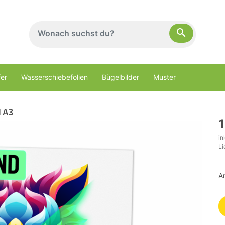
search
er
Wasserschiebefolien
Bügelbilder
Muster
N A3
1
in
Li
A