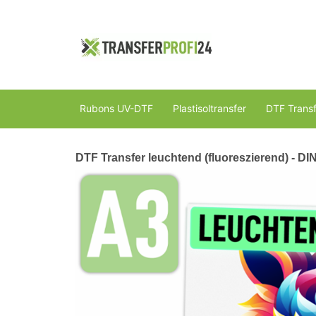
Rubons UV-DTF
Plastisoltransfer
DTF Transf
DTF Transfer leuchtend (fluoreszierend) - DI