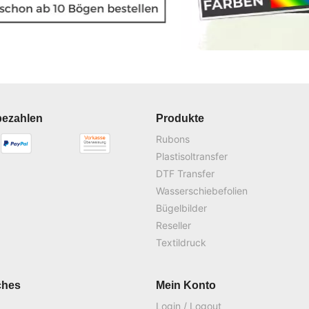
bezahlen
Produkte
Rubons
Plastisoltransfer
DTF Transfer
Wasserschiebefolien
Bügelbilder
Reseller
Textildruck
ches
Mein Konto
Login / Logout