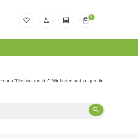
0
favorite_border
person_outline
receipt
local_mall
ach "Plastisoltransfer". Wir finden und zeigen dir
search