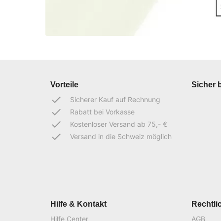
Vorteile
Sicher 
done
Sicherer Kauf auf Rechnung
done
Rabatt bei Vorkasse
done
Kostenloser Versand ab 75,- €
done
Versand in die Schweiz möglich
Hilfe & Kontakt
Rechtli
Hilfe Center
AGB