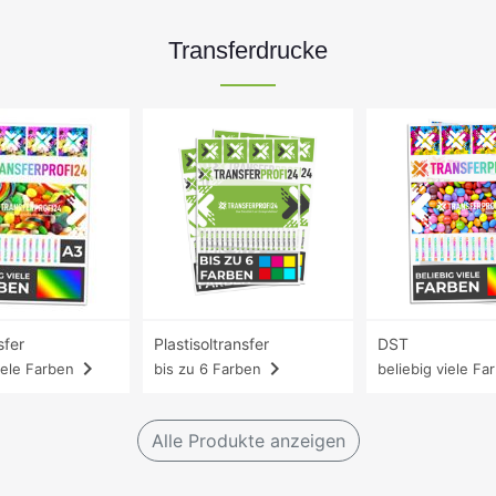
Transferdrucke
sfer
Plastisoltransfer
DST
navigate_next
navigate_next
iele Farben
bis zu 6 Farben
beliebig viele Fa
Alle Produkte anzeigen