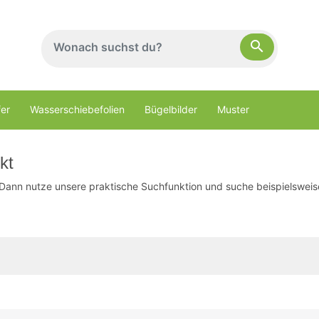
search
er
Wasserschiebefolien
Bügelbilder
Muster
kt
nn nutze unsere praktische Suchfunktion und suche beispielsweise n