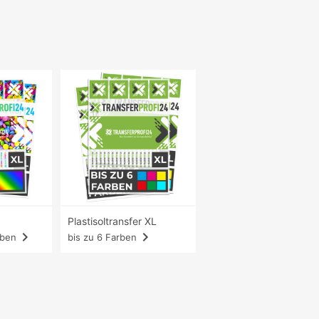
Plastisoltransfer XL
navigate_next
navigate_next
rben
bis zu 6 Farben