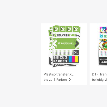
Plastisoltransfer XL
DTF Tran
navigate_next
bis zu 3 Farben
beliebig v