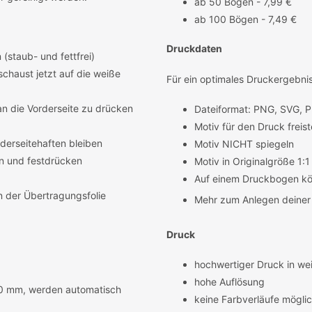
ab 50 Bögen - 7,99 €
ab 100 Bögen - 7,49 €
Druckdaten
(staub- und fettfrei)
schaust jetzt auf die weiße
Für ein optimales Druckergebni
 an die Vorderseite zu drücken
Dateiformat: PNG, SVG, P
Motiv für den Druck freis
rderseitehaften bleiben
Motiv NICHT spiegeln
n und festdrücken
Motiv in Originalgröße 1:
Auf einem Druckbogen kön
n der Übertragungsfolie
Mehr zum Anlegen deiner 
Druck
hochwertiger Druck in we
hohe Auflösung
280 mm, werden automatisch
keine Farbverläufe möglic