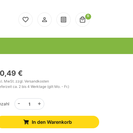
0
favorite_border
person_outline
receipt
local_mall
10,49 €
kl. MwSt. zzgl.
Versandkosten
eferzeit ca. 2 bis 4 Werktage (gilt Mo. - Fr.)
-
+
nzahl
In den Warenkorb