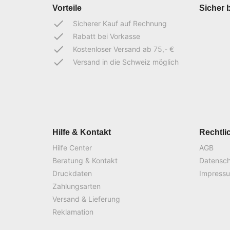
Vorteile
Sicher 
done
Sicherer Kauf auf Rechnung
done
Rabatt bei Vorkasse
done
Kostenloser Versand ab 75,- €
done
Versand in die Schweiz möglich
Hilfe & Kontakt
Rechtli
Hilfe Center
AGB
Beratung & Kontakt
Datensc
Druckdaten
Impress
Zahlungsarten
Versand & Lieferung
Reklamation