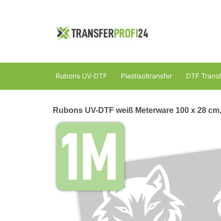
Rubons UV-DTF
Plastisoltransfer
DTF Transf
Rubons UV-DTF weiß Meterware 100 x 28 cm,